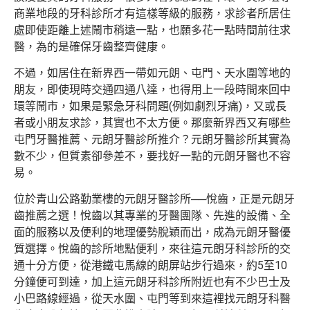
商業地段的牙科診所才有這樣等級的服務，求診者所居住
處即使距離上述鬧市稍遠一點，也願多花一點時間前往求
醫，為的是確保牙齒整齊健康。
不過，如居住在新界西一帶如元朗、屯門、天水圍等地的
朋友，即使現時交通四通八達，也得用上一段時間來回中
環等鬧市，如果是緊急牙科問題(例如劇烈牙痛)，又或長
者或小朋友求診，其實也不太方便。那麼新界西又有哪些
屯門牙醫推薦、元朗牙醫診所推介？元朗牙醫診所其實為
數不少，但質素卻參差不，要找好一點的元朗牙醫也不容
易。
位於青山公路勤業樓的元朗牙醫診所──悅齒，正是元朗牙
齒推薦之選！悅齒以其專業的牙醫團隊、先進的設備、全
面的服務以及便利的地理優勢脫穎而出，成為元朗牙醫優
質選擇。悅齒的診所地點便利，來往這元朗牙科診所的交
通十分方便，從港鐵屯馬線的朗屏站步行過來，約5至10
分鐘便可到達，加上這元朗牙科診所附近也有不少巴士及
小巴路線經過，從天水圍、屯門等到來這裡找元朗牙科醫