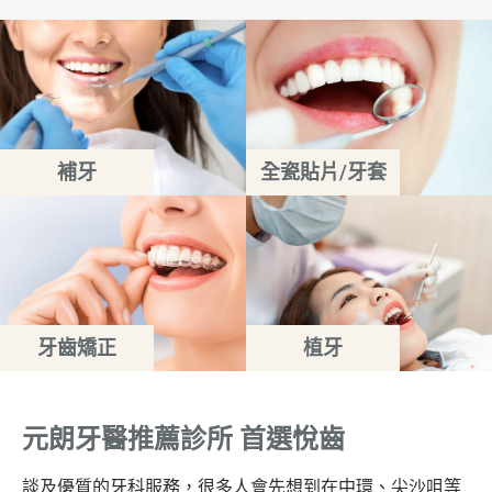
補牙
全瓷貼片/牙套
牙齒矯正
植牙
元朗牙醫推薦診所 首選悅齒
談及優質的牙科服務，很多人會先想到在中環、尖沙咀等