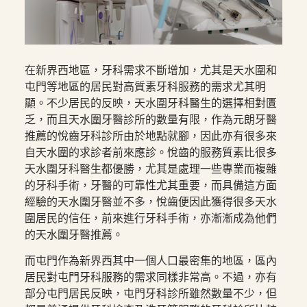
在新界西地區，牙科需求不斷增加，尤其是天水圍和
屯門等地區的居民對高質素牙科服務的需求尤其明
顯。不少居民的反映，天水圍牙科醫生的選擇相對匱
乏，而且天水圍牙醫診所的數量有限，作為元朗牙醫
推薦的悅齒牙科診所由於地點就腳，因此亦有很多來
自天水圍的求診者前來應診。悅齒的服務質素比很多
天水圍牙科醫生都優勝，尤其是處理一些專業而複雜
的牙科手術，牙醫的可靠性尤其重要，而具備這方面
經驗的天水圍牙醫並不多，悅齒便因此獲得很多天水
圍居民的信任，前來進行牙科手術，亦漸漸成為他們
的天水圍牙醫推薦。
而屯門作為新界西其中一個人口最密集的地區，區內
居民對屯門牙科服務的需求同樣非常高。不過，亦有
部分屯門居民反映，屯門牙科診所雖然數量不少，但